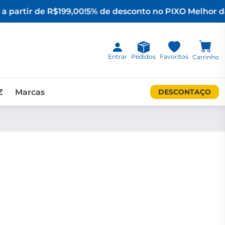
a partir de R$199,00!
5% de desconto no PIX
O Melhor da
Entrar
Pedidos
Favoritos
Carrinho
Z
Marcas
DESCONTAÇO