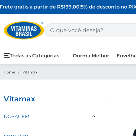
rete grátis a partir de R$199,00!
5% de desconto no PIX
Todas as Categorias
Durma Melhor
Envelh
Home
/
Vitamax
vitamax
DOSAGEM