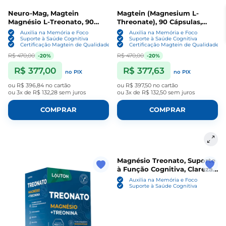
Neuro-Mag, Magtein
Magtein (Magnesium L-
Magnésio L-Treonato, 90
Threonate), 90 Cápsulas,
Cápsulas, Life Extension
Now
Auxilia na Memória e Foco
Auxilia na Memória e Foco
Suporte à Saúde Cognitiva
Suporte à Saúde Cognitiva
Certificação Magtein de Qualidade e Pureza
Certificação Magtein de Qualidade e
R$ 470,00
R$ 470,00
-20%
-20%
R$ 377,00
R$ 377,63
no PIX
no PIX
ou
R$ 396,84
no cartão
ou
R$ 397,50
no cartão
ou
3x de R$ 132,28
sem juros
ou
3x de R$ 132,50
sem juros
COMPRAR
COMPRAR
Magnésio Treonato, Suporte
à Função Cognitiva, Clareza
Mental e Saúde Neural, 90
Auxilia na Memória e Foco
Cápsulas, Alquimia
Suporte à Saúde Cognitiva