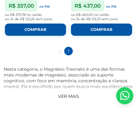
R$ 357,00
R$ 437,00
no PIX
no PIX
ou
R$ 375,78
no cartão
ou
R$ 460,00
no cartão
ou
3x de R$ 125,26
sem juros
ou
3x de R$ 153,33
sem juros
COMPRAR
COMPRAR
1
Nesta categoria, o
Magnésio Treonato
é uma das formas
mais modernas de
magnésio
, associado ao suporte
cognitivo, com foco em memória, concentração e clareza
mental. Ele é escolhido por quem busca mais equilíbrio para
o sistema nervoso e uma rotina mental mais organizada ao
VER MAIS
longo do dia.
Além disso, também está relacionado ao bem estar mental
e à manutenção de uma boa qualidade de descanso, sendo
uma opção presente em rotinas de suplementação voltadas
ao desempenho cognitivo.