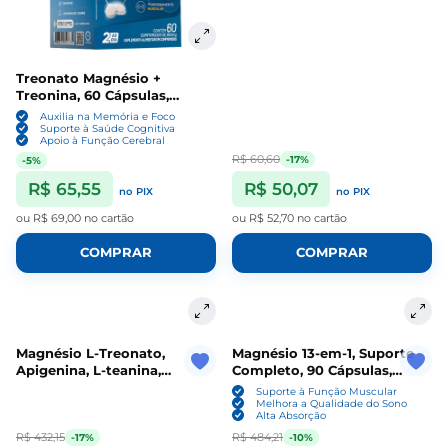
Treonato Magnésio +
Treonina, 60 Cápsulas,
Lauton Nutrition
Auxilia na Memória e Foco
Suporte à Saúde Cognitiva
Apoio à Função Cerebral
R$ 60,60
-17%
-5%
R$ 65,55
R$ 50,07
no PIX
no PIX
ou
R$ 69,00
no cartão
ou
R$ 52,70
no cartão
COMPRAR
COMPRAR
Magnésio L-Treonato,
Magnésio 13-em-1, Suporte
Apigenina, L-teanina,
Completo, 90 Cápsulas,
Lipossomal, 60 Cápsulas,
MagPlus+
Suporte à Função Muscular
Magplus
Melhora a Qualidade do Sono
Alta Absorção
R$ 432,15
R$ 484,21
-17%
-10%