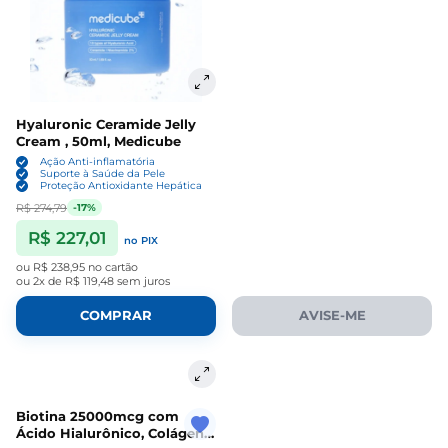
Hyaluronic Ceramide Jelly
Cream , 50ml, Medicube
Ação Anti-inflamatória
Suporte à Saúde da Pele
Proteção Antioxidante Hepática
R$ 274,79
-17%
R$ 227,01
no PIX
ou
R$ 238,95
no cartão
ou
2x de R$ 119,48
sem juros
COMPRAR
AVISE-ME
Biotina 25000mcg com
Ácido Hialurônico, Colágeno