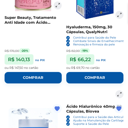
Super Beauty, Tratamento
Anti Idade com Ácido
Hyaluderma, 150mg, 30
Hialurônico, 165g Sabor
Cápsulas, QualyNutri
Frutas Vermelhas, Organify
Contribui para Saúde da Pele
Combate Sinais de Envelhecimento
Renovação e firmeza da pele
R$ 176,00
R$ 82,00
-20%
-19%
R$ 140,13
R$ 66,22
no PIX
no PIX
ou
R$ 147,50
no cartão
ou
R$ 69,70
no cartão
COMPRAR
COMPRAR
Ácido Hialurônico 40mg, 30
Cápsulas, Biovea
Contribui para a Saúde das Articulaç
Ajuda na Manutenção da Cartilagem
Suporte à Saúde da Pele