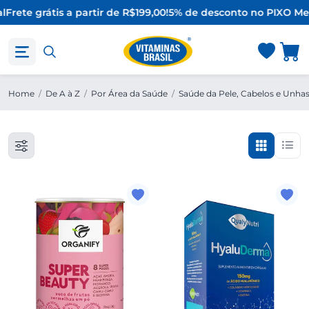
l
Frete grátis a partir de R$199,00!
5% de desconto no PIX
O Mel
Home
/
De A à Z
/
Por Área da Saúde
/
Saúde da Pele, Cabelos e Unha