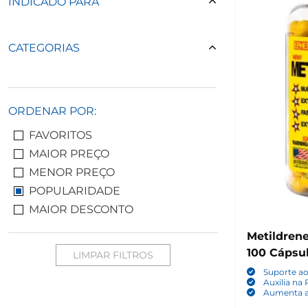
INDICADO PARA
CATEGORIAS
ORDENAR POR:
FAVORITOS
MAIOR PREÇO
MENOR PREÇO
POPULARIDADE
MAIOR DESCONTO
Metildrene
100 Cápsu
LIMPAR FILTROS
Suporte a
Auxilia na
Aumenta a