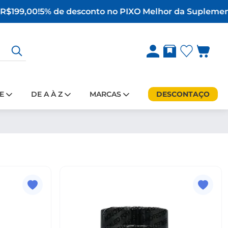
R$199,00!
5% de desconto no PIX
O Melhor da Suplementa
E
DE A À Z
MARCAS
DESCONTAÇO