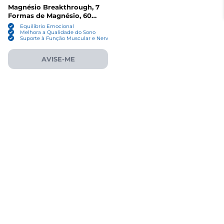
Magnésio Breakthrough, 7
Formas de Magnésio, 60
Cápsulas, Bioptimizers
Equilíbrio Emocional
Melhora a Qualidade do Sono
Suporte à Função Muscular e Nervosa
AVISE-ME