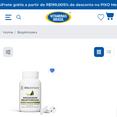
l
Frete grátis a partir de R$199,00!
5% de desconto no PIX
O Mel
Home
/
Bioptimizers