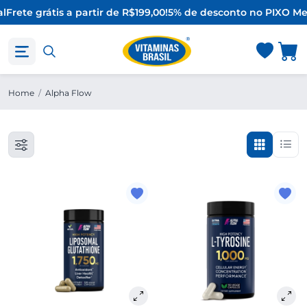
l
Frete grátis a partir de R$199,00!
5% de desconto no PIX
O Me
Home
/
Alpha Flow