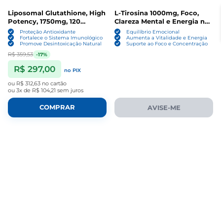
Liposomal Glutathione, High
L-Tirosina 1000mg, Foco,
Potency, 1750mg, 120
Clareza Mental e Energia no
Cápsulas, Alpha Flow
Dia a Dia, 150 Cápsulas,
Proteção Antioxidante
Equilíbrio Emocional
Alpha Flow
Fortalece o Sistema Imunológico
Aumenta a Vitalidade e Energia
Promove Desintoxicação Natural
Suporte ao Foco e Concentração
R$ 359,53
-17%
R$ 297,00
no PIX
ou
R$ 312,63
no cartão
ou
3x de R$ 104,21
sem juros
COMPRAR
AVISE-ME