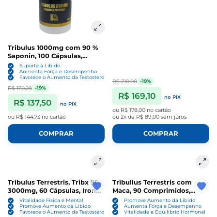
Tribulus 1000mg com 90 %
Saponin, 100 Cápsulas,
Dragon Elite
Suporte à Libido
Aumenta Força e Desempenho
Favorece o Aumento da Testosterona
R$ 210,00
-19%
R$ 170,28
-19%
R$ 169,10
no PIX
R$ 137,50
no PIX
ou
R$ 178,00
no cartão
ou
R$ 144,73
no cartão
ou
2x de R$ 89,00
sem juros
COMPRAR
COMPRAR
Tribulus Terrestris, Tribx 95
Tribullus Terrestris com
3000mg, 60 Cápsulas, Iron
Maca, 90 Comprimidos,
Tech
Black Hunter
Vitalidade Física e Mental
Promove Aumento da Libido
Promove Aumento da Libido
Aumenta Força e Desempenho
Favorece o Aumento da Testosterona
Vitalidade e Equilíbrio Hormonal