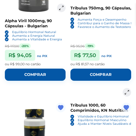
Tribulus 750mg, 90 Cápsulas,
Bulgarian
Aumenta Força e Desempenho
Alpha Viril 1000mg, 90
Contribui para o Ganho de Massa Ma
Cápsulas - Bulgarian
Favorece o Aumento da Testosterona
Equilíbrio Hormonal Natural
Aumenta a Energia Natural
Aumenta a Vitalidade e Energia
R$ 117,00
R$ 95,96
-20%
-19%
R$ 94,05
R$ 77,50
no PIX
no PIX
ou
R$ 99,00
no cartão
ou
R$ 81,57
no cartão
COMPRAR
COMPRAR
Tribulus 1000, 60
Comprimidos, KN Nutrition
Vitalidade e Equilíbrio Hormonal
Equilíbrio Hormonal Masculino
Ajuda a Manter Níveis Saudáveis de T