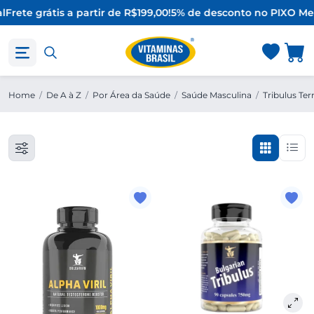
l
Frete grátis a partir de R$199,00!
5% de desconto no PIX
O Mel
Home
/
De A à Z
/
Por Área da Saúde
/
Saúde Masculina
/
Tribulus Terr