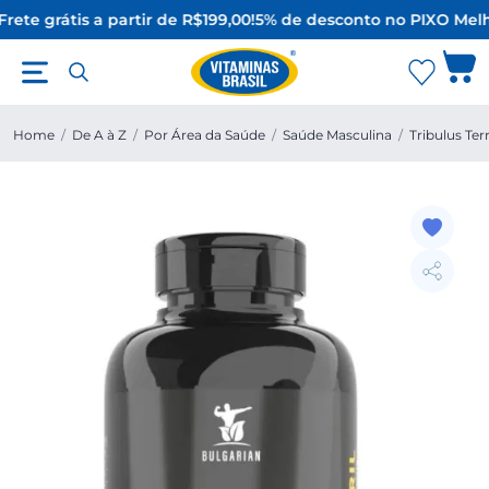
Frete grátis a partir de R$199,00!
5% de desconto no PIX
O Melh
Home
/
De A à Z
/
Por Área da Saúde
/
Saúde Masculina
/
Tribulus Terr