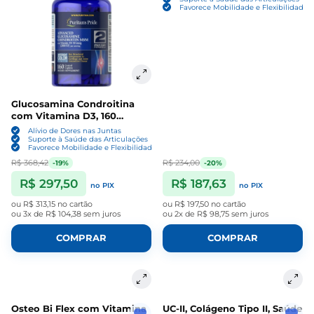
Favorece Mobilidade e Flexibilidade
Glucosamina Condroitina
com Vitamina D3, 160
Comprimidos, Puritan's
Alívio de Dores nas Juntas
Pride
Suporte à Saúde das Articulações
Favorece Mobilidade e Flexibilidade
R$ 368,42
R$ 234,00
-19%
-20%
R$ 297,50
R$ 187,63
no PIX
no PIX
ou
R$ 313,15
no cartão
ou
R$ 197,50
no cartão
ou
3x de R$ 104,38
sem juros
ou
2x de R$ 98,75
sem juros
COMPRAR
COMPRAR
Osteo Bi Flex com Vitamina
UC-II, Colágeno Tipo II, Saúde