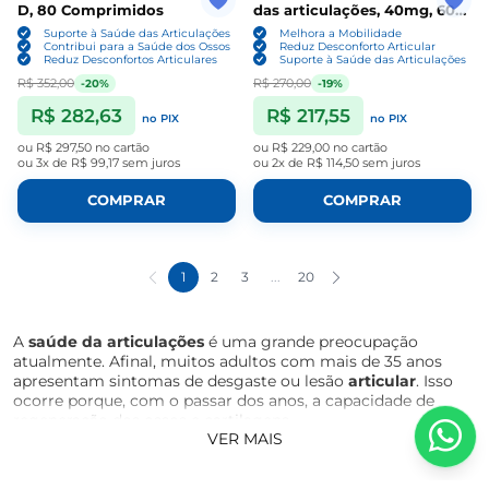
D, 80 Comprimidos
das articulações, 40mg, 60
Cápsulas, Now
Suporte à Saúde das Articulações
Melhora a Mobilidade
Contribui para a Saúde dos Ossos
Reduz Desconforto Articular
Reduz Desconfortos Articulares
Suporte à Saúde das Articulações
R$ 352,00
R$ 270,00
-20%
-19%
R$ 282,63
R$ 217,55
no PIX
no PIX
ou
R$ 297,50
no cartão
ou
R$ 229,00
no cartão
ou
3x de R$ 99,17
sem juros
ou
2x de R$ 114,50
sem juros
COMPRAR
COMPRAR
1
2
3
...
20
A
saúde da articulações
é uma grande preocupação
atualmente. Afinal, muitos adultos com mais de 35 anos
apresentam sintomas de desgaste ou lesão
articular
. Isso
ocorre porque, com o passar dos anos, a capacidade de
regeneração dos ossos e cartilagens
VER MAIS
das
articulações
diminui.
Esses problemas são mais frequentes nos joelhos, ombros,
quadris, costas e mãos. A longo prazo, eles podem