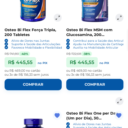
Osteo Bi Flex Força Tripla,
Osteo Bi Flex MSM com
200 Tabletes
Glucosamina, 200
Comprimidos
Alívio de Dores nas Juntas
Contribui para a Saúde das Articulaç
Suporte à Saúde das Articulações
Ajuda na Manutenção da Cartilagem
Favorece Mobilidade e Flexibilidade
Auxilia na Mobilidade Articular
R$ 741,80
R$ 722,68
-40%
-38%
R$ 445,55
R$ 445,55
no PIX
no PIX
ou
R$ 469,00
no cartão
ou
R$ 469,00
no cartão
ou
3x de R$ 156,33
sem juros
ou
3x de R$ 156,33
sem juros
COMPRAR
COMPRAR
Osteo Bi Flex One per Day
(Um por Dia), 30
Comprimidos
Alívio de Dores nas Juntas
Suporte à Saúde das Articulações