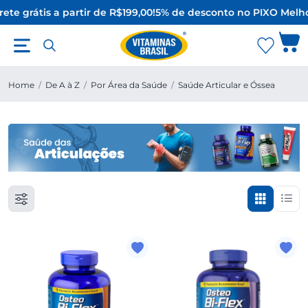
ete grátis a partir de R$199,00!
5% de desconto no PIX
O Melho
Home
/
De A à Z
/
Por Área da Saúde
/
Saúde Articular e Óssea