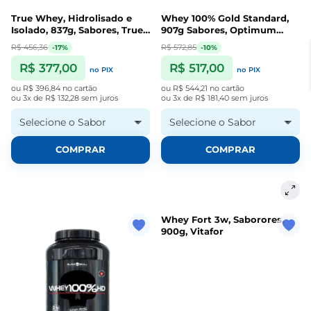
True Whey, Hidrolisado e
Whey 100% Gold Standard,
Isolado, 837g, Sabores, True
907g Sabores, Optimum
Source
Nutrition
R$ 456,36
R$ 572,85
-17%
-10%
R$ 377,00
R$ 517,00
no PIX
no PIX
ou
R$ 396,84
no cartão
ou
R$ 544,21
no cartão
ou
3x de R$ 132,28
sem juros
ou
3x de R$ 181,40
sem juros
Selecione o Sabor
Selecione o Sabor
COMPRAR
COMPRAR
Whey Fort 3w, Saborores,
900g, Vitafor