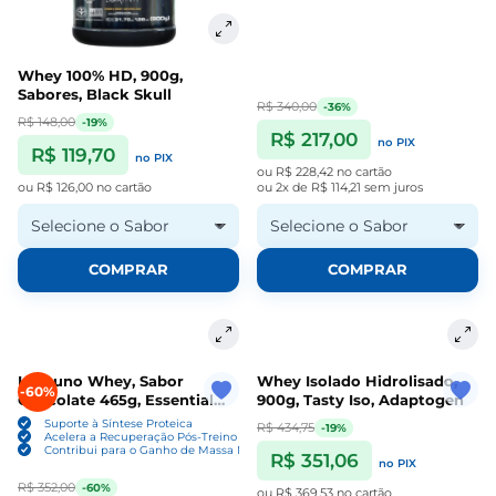
Whey 100% HD, 900g,
Sabores, Black Skull
R$ 340,00
-36%
R$ 148,00
-19%
R$ 217,00
no PIX
R$ 119,70
no PIX
ou
R$ 228,42
no cartão
ou
R$ 126,00
no cartão
ou
2x de R$ 114,21
sem juros
Selecione o Sabor
Selecione o Sabor
COMPRAR
COMPRAR
Immuno Whey, Sabor
Whey Isolado Hidrolisado,
-60%
Chocolate 465g, Essential
900g, Tasty Iso, Adaptogen
Nutrition
Suporte à Síntese Proteica
R$ 434,75
-19%
Acelera a Recuperação Pós-Treino
Contribui para o Ganho de Massa Magra
R$ 351,06
no PIX
R$ 352,00
-60%
ou
R$ 369,53
no cartão