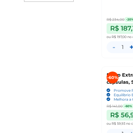
R$ 234,00
-20
R$ 187,
ou
R$ 197,00
no 
-
1
5-Htp Extra
-60%
capsulas,
Promove 
Equilíbrio
Melhora a
R$ 141,00
-60%
R$ 56,
ou
R$ 59,93
no c