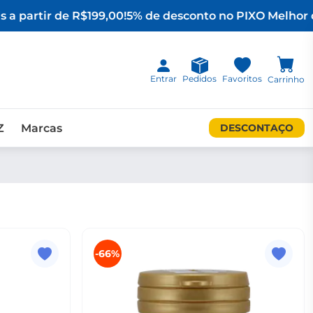
 a partir de R$199,00!
5% de desconto no PIX
O Melhor d
Entrar
Pedidos
Favoritos
Carrinho
Z
Marcas
DESCONTAÇO
-66%