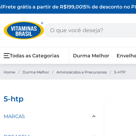
Frete grátis a partir de R$199,00!
5% de desconto no PI
Todas as Categorias
Durma Melhor
Envelh
Home
/
Durma Melhor
/
Aminoácidos e Precursores
/
5-HTP
5-htp
MARCAS