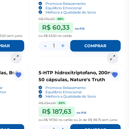
Promove Relaxamento
Equilíbrio Emocional
Melhora a Qualidade do Sono
R$ 176,00
-66%
R$ 60,33
no PIX
9,50
sem juros
ou
R$ 63,50
no cartão
-
+
1
PRAR
COMPRAR
as, Bull
5-HTP hidroxitriptofano, 200mg,
50 cápsulas, Nature's Truth
al
Promove Relaxamento
umor
Equilíbrio Emocional
Melhora a Qualidade do Sono
R$ 234,00
-20%
R$ 187,63
no PIX
ou
R$ 197,50
no cartão
ou
2x de R$ 98,75
sem juros