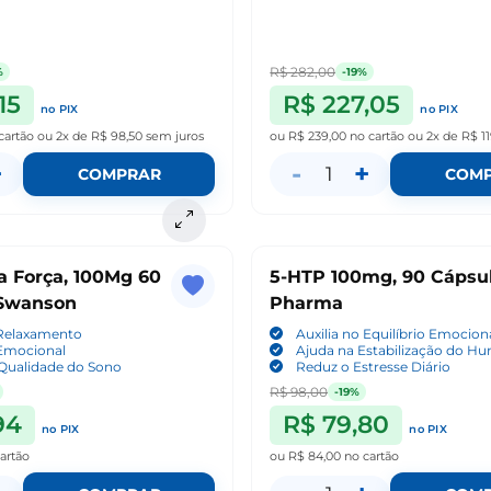
R$ 282,00
%
-19%
15
R$ 227,05
no PIX
no PIX
cartão
ou
2x de R$ 98,50
sem juros
ou
R$ 239,00
no cartão
ou
2x de R$ 11
+
-
+
1
COMPRAR
COM
 Força, 100Mg 60
5-HTP 100mg, 90 Cápsul
 Swanson
Pharma
Relaxamento
Auxilia no Equilíbrio Emocion
 Emocional
Ajuda na Estabilização do H
 Qualidade do Sono
Reduz o Estresse Diário
R$ 98,00
-19%
94
R$ 79,80
no PIX
no PIX
artão
ou
R$ 84,00
no cartão