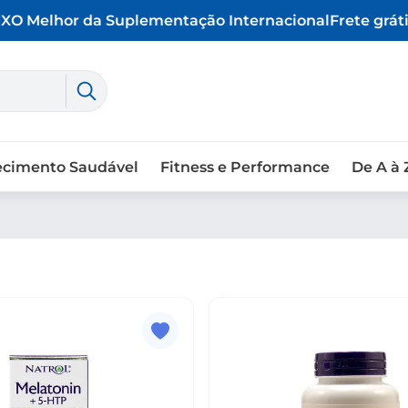
X
O Melhor da Suplementação Internacional
Frete grátis
ecimento Saudável
Fitness e Performance
De A à 