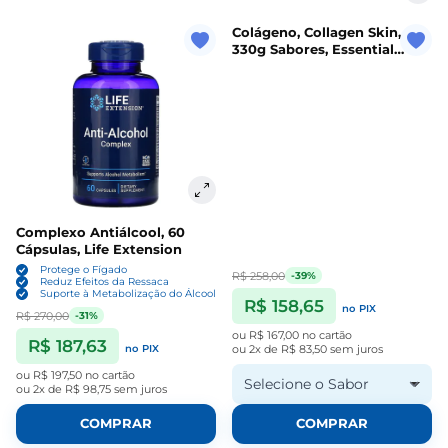
Colágeno, Collagen Skin,
330g Sabores, Essential
Nutrition
Complexo Antiálcool, 60
Cápsulas, Life Extension
Protege o Fígado
R$ 258,00
-39%
Reduz Efeitos da Ressaca
Suporte à Metabolização do Álcool
R$ 158,65
no PIX
R$ 270,00
-31%
ou
R$ 167,00
no cartão
R$ 187,63
no PIX
ou
2x de R$ 83,50
sem juros
ou
R$ 197,50
no cartão
Selecione o Sabor
ou
2x de R$ 98,75
sem juros
COMPRAR
COMPRAR