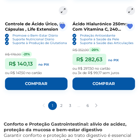
Controle de Ácido Úrico, 60
Ácido Hialurónico 250mg,
Cápsulas , Life Extension
Com Vitamina C, 240
Cápsulas, NatureBell
Promove o Bem-Estar Diário
Proteção Antioxidante
Suporte Nutricional Diário
Suporte à Saúde da Pele
Suporte à Produção de Glutationa
Suporte à Saúde das Articulações
R$ 352,00
-20%
R$ 178,00
-21%
R$ 282,63
no PIX
R$ 140,13
no PIX
ou
R$ 297,50
no cartão
ou
R$ 147,50
no cartão
ou
3x de R$ 99,17
sem juros
COMPRAR
COMPRAR
1
2
3
...
6
Conforto e Proteção Gastrointestinal: alívio de acidez,
proteção da mucosa e bem-estar digestivo
Garantir conforto e proteção ao trato digestivo é essencial