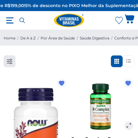
e R$199,00!
5% de desconto no PIX
O Melhor da Suplementação
Home
/
De A à Z
/
Por Área da Saúde
/
Saúde Digestiva
/
Conforto e P