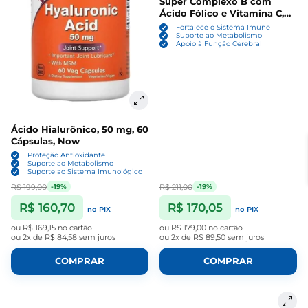
Super Complexo B com
Ácido Fólico e Vitamina C,
150 Comprimidos, Nature's
Fortalece o Sistema Imune
Bounty
Suporte ao Metabolismo
Apoio à Função Cerebral
Ácido Hialurônico, 50 mg, 60
Cápsulas, Now
Proteção Antioxidante
Suporte ao Metabolismo
Suporte ao Sistema Imunológico
R$ 199,00
R$ 211,00
-19%
-19%
R$ 160,70
R$ 170,05
no PIX
no PIX
ou
R$ 169,15
no cartão
ou
R$ 179,00
no cartão
ou
2x de R$ 84,58
sem juros
ou
2x de R$ 89,50
sem juros
COMPRAR
COMPRAR