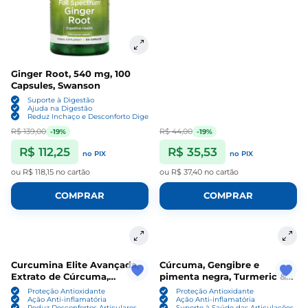
Ginger Root, 540 mg, 100
Capsules, Swanson
Suporte à Digestão
Ajuda na Digestão
Reduz Inchaço e Desconforto Digestivo
R$ 139,00
R$ 44,00
-19%
-19%
R$ 112,25
R$ 35,53
no PIX
no PIX
ou
R$ 118,15
no cartão
ou
R$ 37,40
no cartão
COMPRAR
COMPRAR
Curcumina Elite Avançada,
Cúrcuma, Gengibre e
Extrato de Cúrcuma,
pimenta negra, Turmeric &
Gengibre e Açafrão, 30
ginger 3000MG, 180
Proteção Antioxidante
Proteção Antioxidante
Cápsulas, Life Extension
capsulas, Horbaach
Ação Anti-inflamatória
Ação Anti-inflamatória
Reduz Desconfortos Articulares
Suporte à Saúde das Articulações