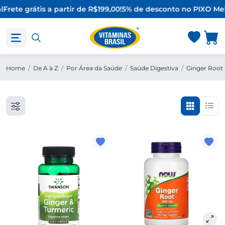
l
Frete grátis a partir de R$199,00!
5% de desconto no PIX
O Mel
Home
/
De A à Z
/
Por Área da Saúde
/
Saúde Digestiva
/
Ginger Root