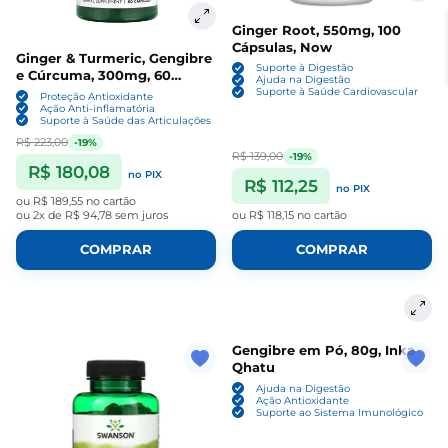
Ginger Root, 550mg, 100
Cápsulas, Now
Ginger & Turmeric, Gengibre
Suporte à Digestão
e Cúrcuma, 300mg, 60
Ajuda na Digestão
Cápsulas, Swanson
Suporte à Saúde Cardiovascular
Proteção Antioxidante
Ação Anti-inflamatória
Suporte à Saúde das Articulações
R$ 223,00
-19%
R$ 139,00
-19%
R$ 180,08
no PIX
R$ 112,25
no PIX
ou
R$ 189,55
no cartão
ou
2x de R$ 94,78
sem juros
ou
R$ 118,15
no cartão
COMPRAR
COMPRAR
Gengibre em Pó, 80g, Inka
Qhatu
Ajuda na Digestão
Ação Antioxidante
Suporte ao Sistema Imunológico