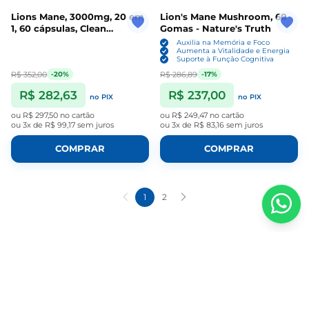
Lions Mane, 3000mg, 20 em
Lion's Mane Mushroom, 60
1, 60 cápsulas, Clean
Gomas - Nature's Truth
Nutraceuticals
Auxilia na Memória e Foco
Aumenta a Vitalidade e Energia
Suporte à Função Cognitiva
R$ 352,00
R$ 286,89
-20%
-17%
R$ 282,63
R$ 237,00
no PIX
no PIX
ou
R$ 297,50
no cartão
ou
R$ 249,47
no cartão
ou
3x de R$ 99,17
sem juros
ou
3x de R$ 83,16
sem juros
COMPRAR
COMPRAR
1
2