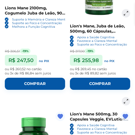
Lions Mane 2100mg,
Cogumelo Juba de Leão, 90
Cápsulas, PipingRock
Suporte à Memória e Clareza Mental
Suporte ao Foco e Concentração
Lion's Mane, Juba de Leão,
Melhora a Função Cognitiva
500mg, 60 Cápsulas,
Swanson
Apoia a Saúde Cognitiva
Favorece a Clareza Mental
Suporte ao Foco e Concentração
R$ 306,51
R$ 317,00
-19%
-19%
R$ 247,50
R$ 255,98
no PIX
no PIX
ou
R$ 260,52
no cartão
ou
R$ 269,45
no cartão
ou
3x de R$ 86,84
sem juros
ou
3x de R$ 89,82
sem juros
COMPRAR
COMPRAR
Lion's Mane 500mg, 30
Capsules Veggie, EVLution
Nutrition
Apoia a Saúde Cognitiva
Favorece a Clareza Mental
Suporte ao Foco e Concentração