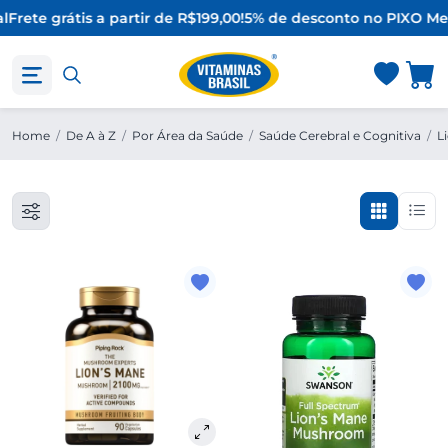
l
Frete grátis a partir de R$199,00!
5% de desconto no PIX
O Mel
Home
/
De A à Z
/
Por Área da Saúde
/
Saúde Cerebral e Cognitiva
/
L