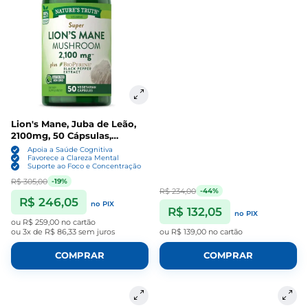
Lion's Mane, Juba de Leão,
2100mg, 50 Cápsulas,
Nature's Truth
Apoia a Saúde Cognitiva
Favorece a Clareza Mental
Suporte ao Foco e Concentração
R$ 305,00
-19%
R$ 234,00
-44%
R$ 246,05
no PIX
R$ 132,05
no PIX
ou
R$ 259,00
no cartão
ou
3x de R$ 86,33
sem juros
ou
R$ 139,00
no cartão
COMPRAR
COMPRAR