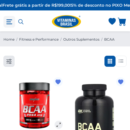
l
Frete grátis a partir de R$199,00!
5% de desconto no PIX
O Mel
Home
/
Fitness e Performance
/
Outros Suplementos
/
BCAA