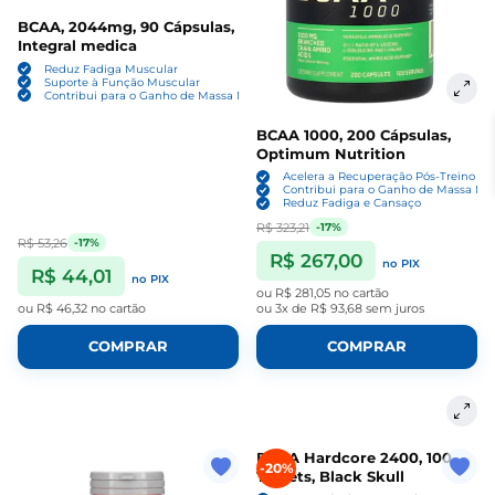
BCAA, 2044mg, 90 Cápsulas,
Integral medica
Reduz Fadiga Muscular
Suporte à Função Muscular
Contribui para o Ganho de Massa Magra
BCAA 1000, 200 Cápsulas,
Optimum Nutrition
Acelera a Recuperação Pós-Treino
Contribui para o Ganho de Massa Ma
Reduz Fadiga e Cansaço
R$ 323,21
-17%
R$ 53,26
-17%
R$ 267,00
no PIX
R$ 44,01
no PIX
ou
R$ 281,05
no cartão
ou
R$ 46,32
no cartão
ou
3x de R$ 93,68
sem juros
COMPRAR
COMPRAR
BCAA Hardcore 2400, 100
-20%
Tablets, Black Skull