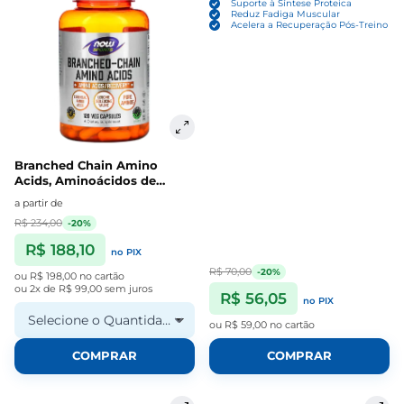
Suporte à Síntese Proteica
Reduz Fadiga Muscular
Acelera a Recuperação Pós-Treino
Branched Chain Amino
Acids, Aminoácidos de
Cadeia Ramificada, Cápsulas,
a partir de
Now
R$ 234,00
-20%
R$ 188,10
no PIX
R$ 70,00
-20%
ou
R$ 198,00
no cartão
ou
2x de R$ 99,00
sem juros
R$ 56,05
no PIX
Selecione o Quantidade
ou
R$ 59,00
no cartão
COMPRAR
COMPRAR