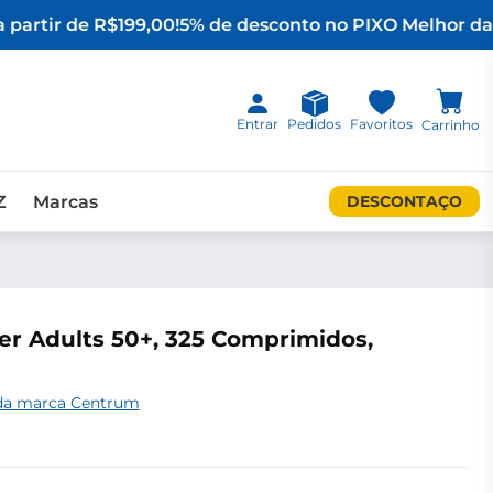
partir de R$199,00!
5% de desconto no PIX
O Melhor da 
Entrar
Pedidos
Favoritos
Carrinho
Z
Marcas
DESCONTAÇO
er Adults 50+, 325 Comprimidos,
 da marca Centrum