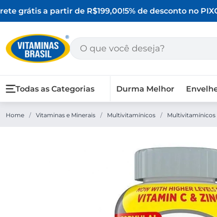
te grátis a partir de R$199,00!
5% de desconto no PIX
O 
Todas as Categorias
Durma Melhor
Envelh
Home
/
Vitaminas e Minerais
/
Multivitamínicos
/
Multivitamínicos 