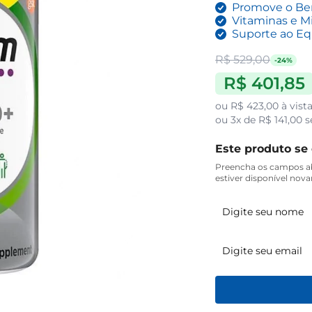
Promove o Bem
Vitaminas e Mi
Suporte ao Eq
R$ 529,00
-24%
R$ 401,85
ou
R$ 423,00
à vist
ou
3x de R$ 141,00
s
Este produto se
Preencha os campos ab
estiver disponível nov