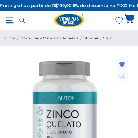
Frete grátis a partir de R$199,00!
5% de desconto no PIX
O Melh
Home
/
Vitaminas e Minerais
/
Minerais
/
Minerais | Zinco