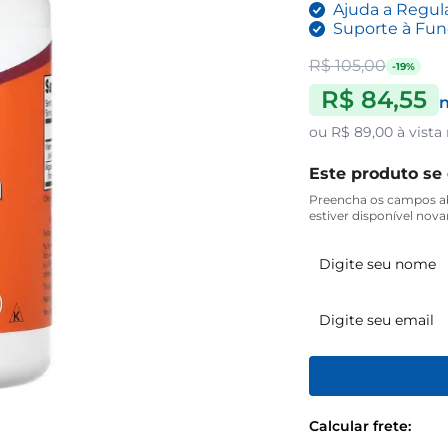
Ajuda a Regula
Suporte à Fun
R$ 105,00
-19%
R$ 84,55
n
ou
R$ 89,00
à vista
Este produto se
Preencha os campos ab
estiver disponível nov
Calcular frete: