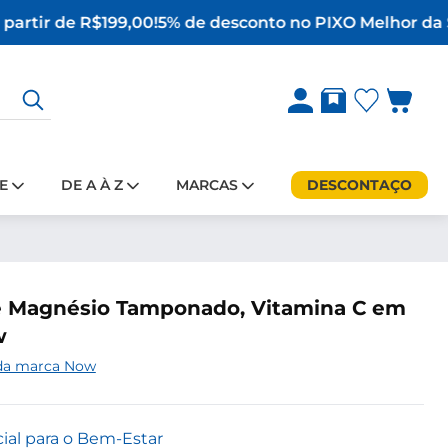
partir de R$199,00!
5% de desconto no PIX
O Melhor da S
E
DE A À Z
MARCAS
DESCONTAÇO
e Magnésio Tamponado, Vitamina C em
w
 da marca Now
ial para o Bem-Estar