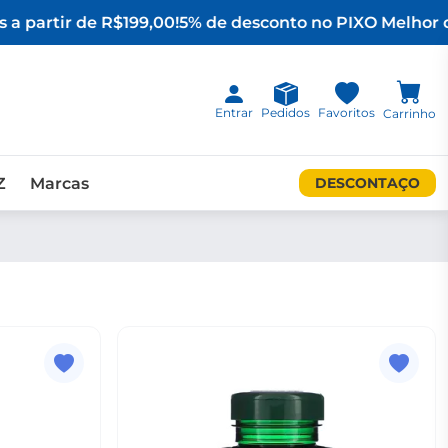
 a partir de R$199,00!
5% de desconto no PIX
O Melhor d
Entrar
Pedidos
Favoritos
Carrinho
Z
Marcas
DESCONTAÇO