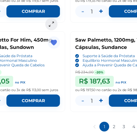
 cartão
ou
3x de R$ 119,67
sem juros
ou
R$ 179,35
no cartão
ou
2x de R$ 8
+
-
+
1
COMPRAR
COM
tto For Him, 450mg,
Saw Palmetto, 1200mg, 
las, Sundown
Cápsulas, Sundance
Saúde da Próstata
Suporte à Saúde da Próstata
 Hormonal Masculino
Equilíbrio Hormonal Masculi
evenir Queda de Cabelos
Ajuda a Prevenir Queda de C
R$ 234,00
-20%
,05
R$ 187,63
no PIX
no PIX
 cartão
ou
3x de R$ 113,00
sem juros
ou
R$ 197,50
no cartão
ou
2x de R$ 98
+
-
+
1
COMPRAR
COM
1
2
3
4