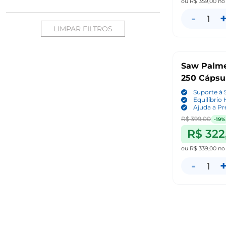
ou
R$ 359,00
no
-
1
LIMPAR FILTROS
Saw Palme
250 Cápsu
Suporte à 
Equilíbrio
Ajuda a Pr
R$ 399,00
-19%
R$ 322
ou
R$ 339,00
no
-
1