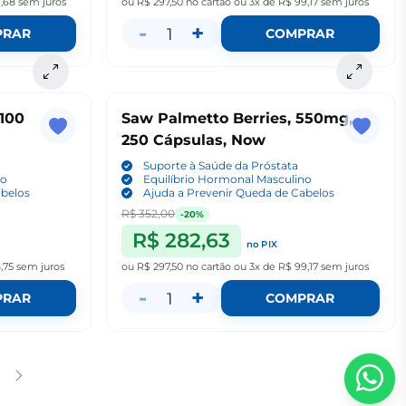
9,68
sem juros
ou
R$ 297,50
no cartão
ou
3x de R$ 99,17
sem juros
-
+
1
PRAR
COMPRAR
100
Saw Palmetto Berries, 550mg,
250 Cápsulas, Now
Suporte à Saúde da Próstata
no
Equilíbrio Hormonal Masculino
abelos
Ajuda a Prevenir Queda de Cabelos
R$ 352,00
-20%
R$ 282,63
no PIX
,75
sem juros
ou
R$ 297,50
no cartão
ou
3x de R$ 99,17
sem juros
-
+
1
PRAR
COMPRAR