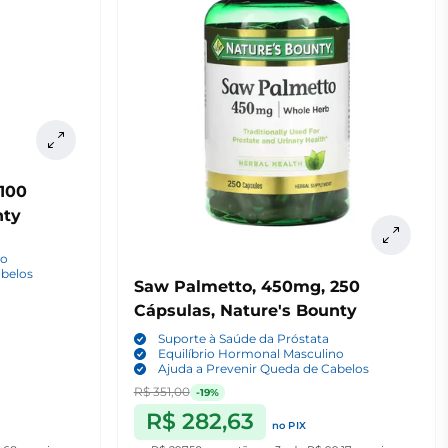
nty
no
abelos
Saw Palmetto, 450mg, 250
Cápsulas, Nature's Bounty
Suporte à Saúde da Próstata
Equilíbrio Hormonal Masculino
Ajuda a Prevenir Queda de Cabelos
R$ 351,00
-19%
R$ 282,63
no PIX