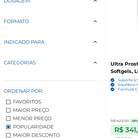
DOSAGEM
FORMATO
INDICADO PARA
CATEGORIAS
Ultra Pros
Softgels, 
Suporte à 
Equilíbrio
Fórmula C
ORDENAR POR:
FAVORITOS
MAIOR PREÇO
MENOR PREÇO
R$ 423,00
-19%
POPULARIDADE
R$ 341
MAIOR DESCONTO