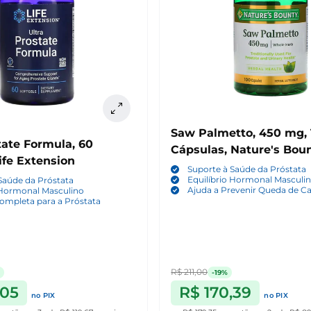
Saw Palmetto, 450 mg, 100
tate Formula, 60
Cápsulas, Nature's Bou
Life Extension
Suporte à Saúde da Próstata
Equilíbrio Hormonal Masculi
Saúde da Próstata
Ajuda a Prevenir Queda de C
 Hormonal Masculino
ompleta para a Próstata
R$ 211,00
-19%
,05
R$ 170,39
no PIX
no PIX