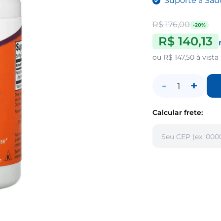
Suporte à Saú
R$ 176,00
-20%
R$ 140,13
ou
R$ 147,50
à vista
-
+
1
Calcular frete: