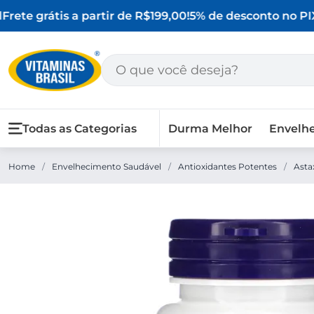
rete grátis a partir de R$199,00!
5% de desconto no PIX
Todas as Categorias
Durma Melhor
Envelh
Home
/
Envelhecimento Saudável
/
Antioxidantes Potentes
/
Asta