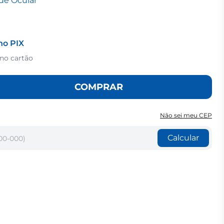
de Ocular
no PIX
 no cartão
COMPRAR
Não sei meu CEP
Calcular