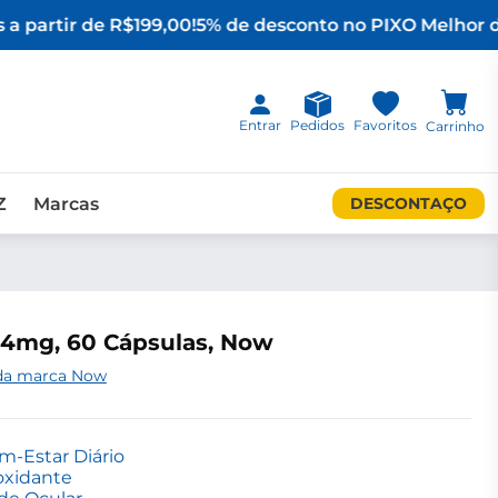
a partir de R$199,00!
5% de desconto no PIX
O Melhor da
Entrar
Pedidos
Favoritos
Carrinho
Z
Marcas
DESCONTAÇO
 4mg, 60 Cápsulas, Now
 da marca Now
-Estar Diário
oxidante