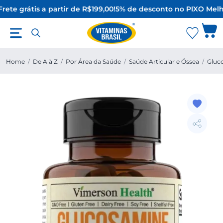
rete grátis a partir de R$199,00!
5% de desconto no PIX
O Melho
Home
/
De A à Z
/
Por Área da Saúde
/
Saúde Articular e Óssea
/
Gluc