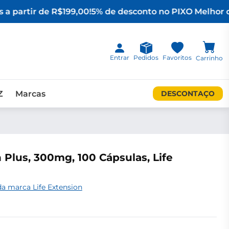
a partir de R$199,00!
5% de desconto no PIX
O Melhor d
Entrar
Pedidos
Favoritos
Carrinho
Z
Marcas
DESCONTAÇO
 Plus, 300mg, 100 Cápsulas, Life
a marca Life Extension