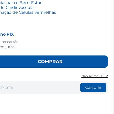
ial para o Bem-Estar
de Cardiovascular
rmação de Células Vermelhas
no PIX
a no cartão
em juros
COMPRAR
Não sei meu CEP
Calcular