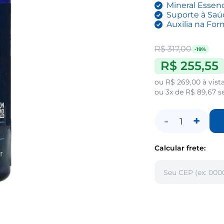
Mineral Essenc
Suporte à Saú
Auxilia na Fo
R$ 317,00
-19%
R$ 255,55
ou
R$ 269,00
à vist
ou
3x de R$ 89,67
s
-
+
1
Calcular frete: