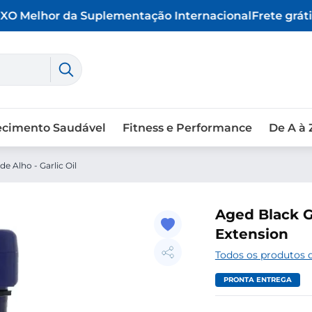
O Melhor da Suplementação Internacional
Frete grátis
ecimento Saudável
Fitness e Performance
De A à 
de Alho - Garlic Oil
Aged Black G
Extension
Todos os produtos d
PRONTA ENTREGA