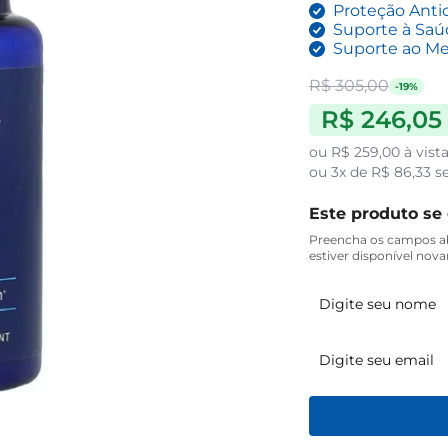
Proteção Anti
Suporte à Saú
Suporte ao Me
R$ 305,00
-19%
R$ 246,05
ou
R$ 259,00
à vist
ou
3x de R$ 86,33
se
Este produto se
Preencha os campos ab
estiver disponível nov