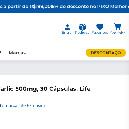
 a partir de R$199,00!
5% de desconto no PIX
O Melhor d
Entrar
Pedidos
Favoritos
Carrinho
Z
Marcas
DESCONTAÇO
arlic 500mg, 30 Cápsulas, Life
a marca Life Extension