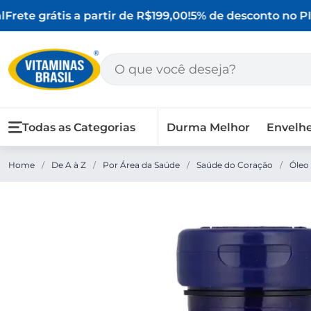
Frete grátis a partir de R$199,00!
5% de desconto no PIX
Todas as Categorias
Durma Melhor
Envelh
Home
/
De A à Z
/
Por Área da Saúde
/
Saúde do Coração
/
Óleo 