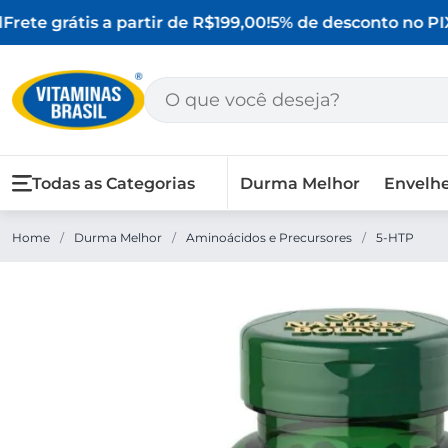
rete grátis a partir de R$199,00!
5% de desconto no PIX
Todas as Categorias
Durma Melhor
Envelh
Home
/
Durma Melhor
/
Aminoácidos e Precursores
/
5-HTP