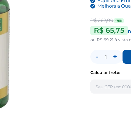
Equilíbrio Em
Melhora a Qua
R$ 262,00
-75%
R$ 65,75
n
ou
R$ 69,21
à vista 
-
+
1
Calcular frete: