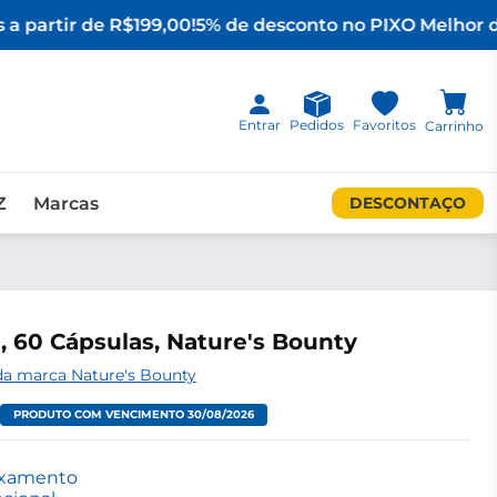
a partir de R$199,00!
5% de desconto no PIX
O Melhor da
Entrar
Pedidos
Favoritos
Carrinho
Z
Marcas
DESCONTAÇO
 60 Cápsulas, Nature's Bounty
da marca Nature's Bounty
PRODUTO COM VENCIMENTO 30/08/2026
axamento