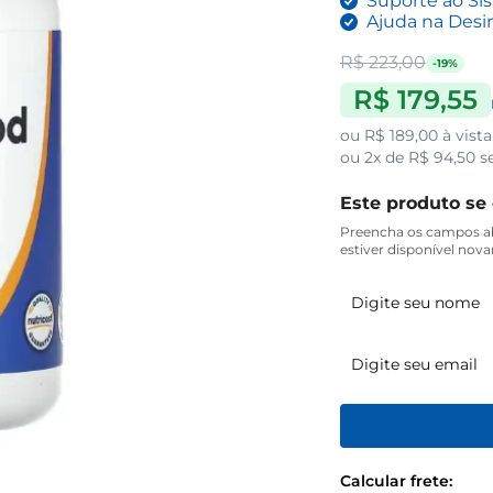
Suporte ao Si
Ajuda na Desi
R$ 223,00
-19%
R$ 179,55
ou
R$ 189,00
à vista
ou
2x de R$ 94,50
s
Este produto se
Preencha os campos ab
estiver disponível nov
Calcular frete: