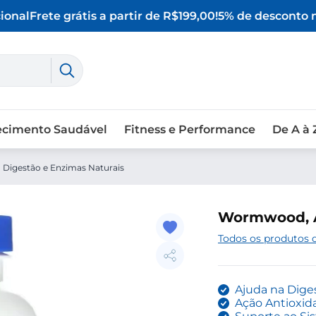
onal
Frete grátis a partir de R$199,00!
5% de desconto no
ecimento Saudável
Fitness e Performance
De A à 
 Digestão e Enzimas Naturais
Wormwood, Ab
Todos os produtos 
Ajuda na Dige
Ação Antioxid