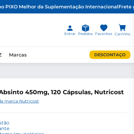
 PIX
O Melhor da Suplementação Internacional
Frete gr
Entrar
Pedidos
Favoritos
Carrinho
Z
Marcas
DESCONTAÇO
sinto 450mg, 120 Cápsulas, Nutricost
da marca Nutricost
stão
ante