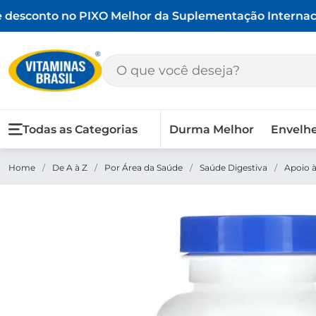
desconto no PIX
O Melhor da Suplementação Internaci
Todas as Categorias
Durma Melhor
Envelh
Home
/
De A à Z
/
Por Área da Saúde
/
Saúde Digestiva
/
Apoio à