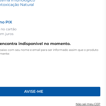
stema Imunológico
ntoxicação Natural
no PIX
 no cartão
em juros
 encontra indisponível no momento.
aixo com seu nome e email para ser informado assim que o produto
amente:
AVISE-ME
Não sei meu CEP