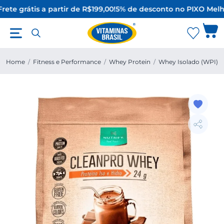
rete grátis a partir de R$199,00!
5% de desconto no PIX
O Melho
Home
/
Fitness e Performance
/
Whey Protein
/
Whey Isolado (WPI)