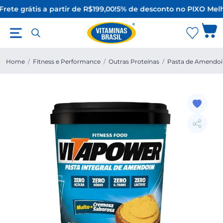
rete grátis a partir de R$199,00!
5% de desconto no PIX
O Melh
Home
/
Fitness e Performance
/
Outras Proteínas
/
Pasta de Amendo