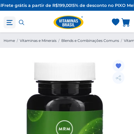
l
Frete grátis a partir de R$199,00!
5% de desconto no PIX
O Mel
Home
/
Vitaminas e Minerais
/
Blends e Combinações Comuns
/
Vitam