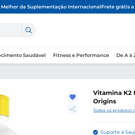
elhor da Suplementação Internacional
Frete grátis a p
ecimento Saudável
Fitness e Performance
De A à 
Vitamina K2 
Origins
Todos os produtos 
Suporte à Saú