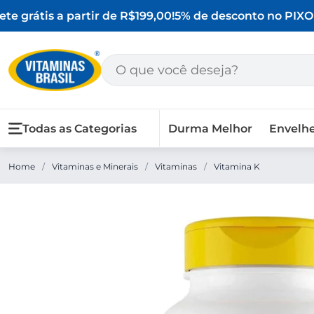
e grátis a partir de R$199,00!
5% de desconto no PIX
O M
Todas as Categorias
Durma Melhor
Envelh
Home
/
Vitaminas e Minerais
/
Vitaminas
/
Vitamina K