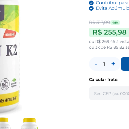
Contribui par
Evita Acúmulo 
R$ 317,00
-19%
R$ 255,98
ou
R$ 269,45
à vist
ou
3x de R$ 89,82
s
-
+
1
Calcular frete: