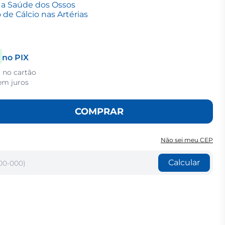
a a Saúde dos Ossos
de Cálcio nas Artérias
no PIX
a no cartão
em juros
COMPRAR
Não sei meu CEP
Calcular