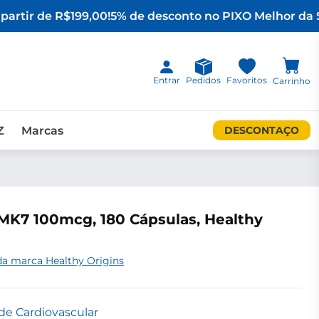
artir de R$199,00!
5% de desconto no PIX
O Melhor da S
Entrar
Pedidos
Favoritos
Carrinho
Z
Marcas
DESCONTAÇO
MK7 100mcg, 180 Cápsulas, Healthy
da marca Healthy Origins
de Cardiovascular