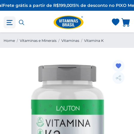
l
Frete grátis a partir de R$199,00!
5% de desconto no PIX
O Mel
Home
/
Vitaminas e Minerais
/
Vitaminas
/
Vitamina K