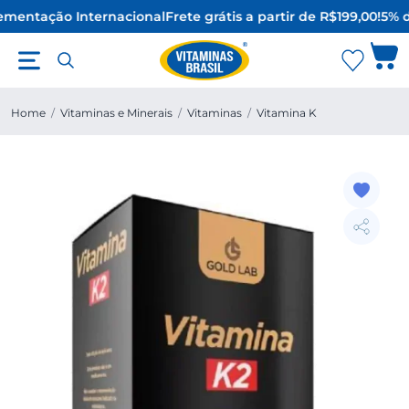
mentação Internacional
Frete grátis a partir de R$199,00!
5% d
Home
/
Vitaminas e Minerais
/
Vitaminas
/
Vitamina K