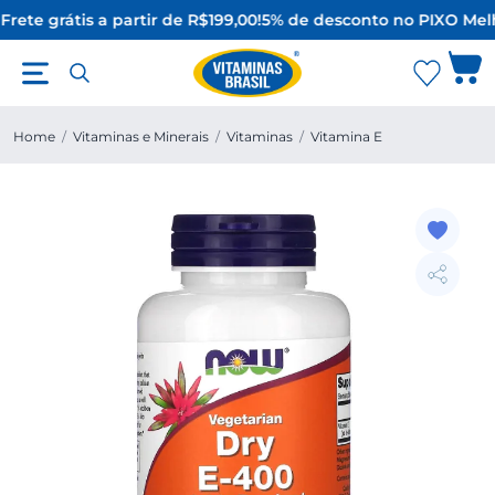
Frete grátis a partir de R$199,00!
5% de desconto no PIX
O Melh
Home
/
Vitaminas e Minerais
/
Vitaminas
/
Vitamina E