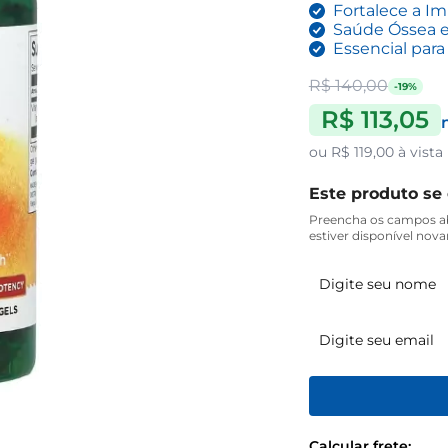
Fortalece a I
Saúde Óssea e
Essencial par
R$ 140,00
-19%
R$ 113,05
ou
R$ 119,00
à vista
Este produto se
Preencha os campos ab
estiver disponível nov
Calcular frete: