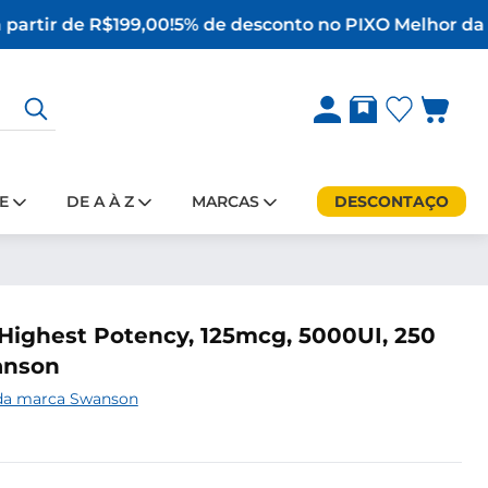
partir de R$199,00!
5% de desconto no PIX
O Melhor da S
E
DE A À Z
MARCAS
DESCONTAÇO
Highest Potency, 125mcg, 5000UI, 250
anson
 da marca Swanson