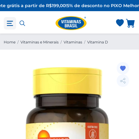
e grátis a partir de R$199,00!
5% de desconto no PIX
O Melhor 
Home
/
Vitaminas e Minerais
/
Vitaminas
/
Vitamina D