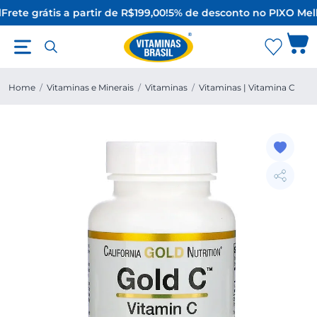
Frete grátis a partir de R$199,00!
5% de desconto no PIX
O Melh
Home
/
Vitaminas e Minerais
/
Vitaminas
/
Vitaminas | Vitamina C