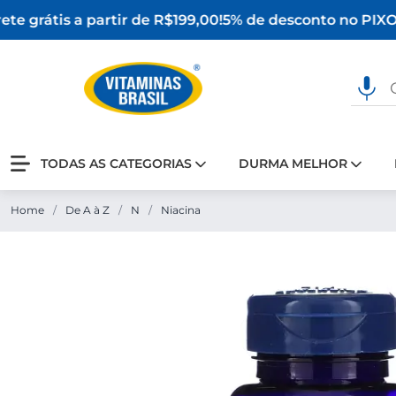
te grátis a partir de R$199,00!
5% de desconto no PIX
O 
TODAS AS CATEGORIAS
DURMA MELHOR
Home
/
De A à Z
/
N
/
Niacina