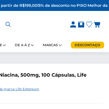
partir de R$199,00!
5% de desconto no PIX
O Melhor da S
E
DE A À Z
MARCAS
DESCONTAÇO
Niacina, 500mg, 100 Cápsulas, Life
a marca Life Extension