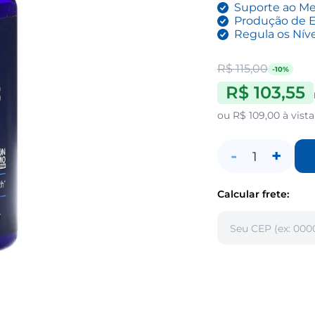
Suporte ao Me
Produção de E
Regula os Nív
R$ 115,00
-10%
R$ 103,55
ou
R$ 109,00
à vista
-
+
1
Calcular frete: