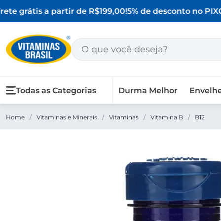
ete grátis a partir de R$199,00!
5% de desconto no PIX
O 
Todas as Categorias
Durma Melhor
Envelh
Home
/
Vitaminas e Minerais
/
Vitaminas
/
Vitamina B
/
B12