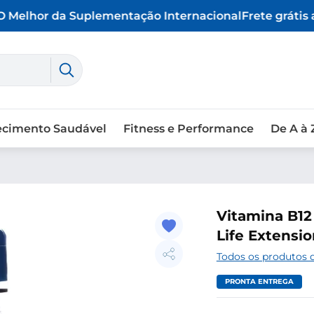
Melhor da Suplementação Internacional
Frete grátis a
ecimento Saudável
Fitness e Performance
De A à 
Vitamina B12
Life Extensi
Todos os produtos d
PRONTA ENTREGA