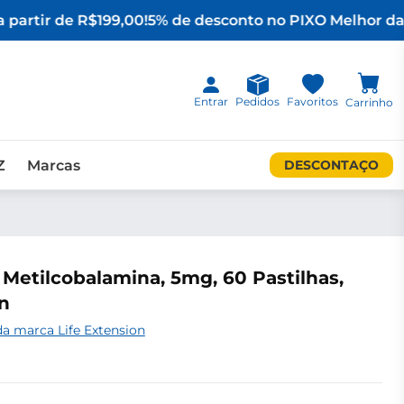
 partir de R$199,00!
5% de desconto no PIX
O Melhor da 
Entrar
Pedidos
Favoritos
Carrinho
Z
Marcas
DESCONTAÇO
 Metilcobalamina, 5mg, 60 Pastilhas,
on
a marca Life Extension