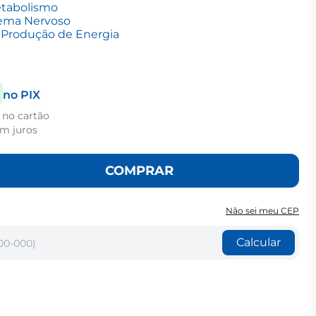
etabolismo
tema Nervoso
a Produção de Energia
no PIX
 no cartão
m juros
COMPRAR
Não sei meu CEP
Calcular