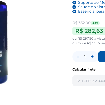
Suporte ao M
Saúde do Sis
Essencial par
R$ 352,00
-20%
R$ 282,63
ou
R$ 297,50
à vista
ou
3x de R$ 99,17
se
-
+
1
Calcular frete: