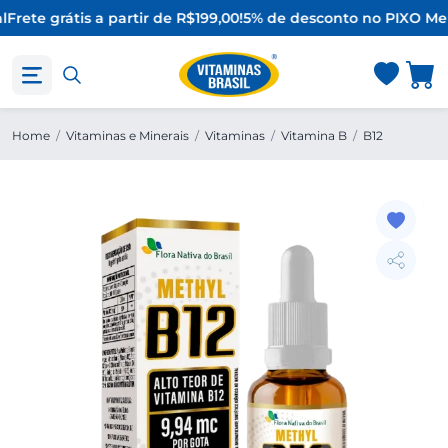
l
Frete grátis a partir de R$199,00!
5% de desconto no PIX
O Mel
Home
/
Vitaminas e Minerais
/
Vitaminas
/
Vitamina B
/
B12