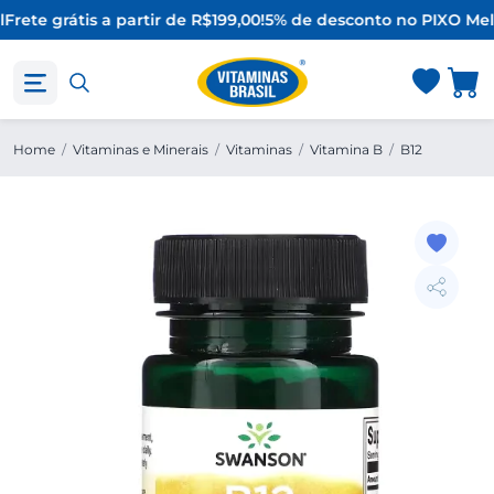
Frete grátis a partir de R$199,00!
5% de desconto no PIX
O Mel
Home
/
Vitaminas e Minerais
/
Vitaminas
/
Vitamina B
/
B12