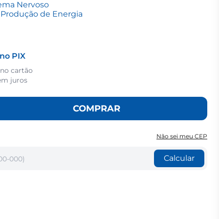
tema Nervoso
a Produção de Energia
no PIX
 no cartão
m juros
COMPRAR
Não sei meu CEP
Calcular