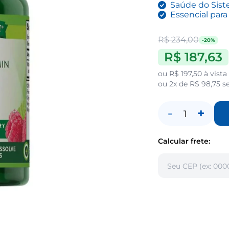
Saúde do Sis
Essencial par
R$ 234,00
-20%
R$ 187,63
ou
R$ 197,50
à vista
ou
2x de R$ 98,75
se
-
+
1
Calcular frete: