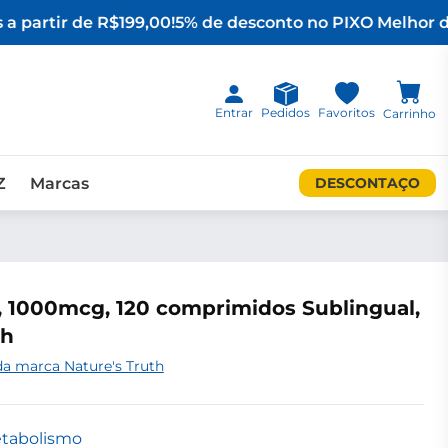
a partir de R$199,00!
5% de desconto no PIX
O Melhor da
Entrar
Pedidos
Favoritos
Carrinho
Z
Marcas
DESCONTAÇO
, 1000mcg, 120 comprimidos Sublingual,
th
da marca Nature's Truth
etabolismo