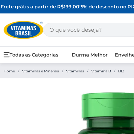
rete grátis a partir de R$199,00!
5% de desconto no PIX
Todas as Categorias
Durma Melhor
Envelh
Home
/
Vitaminas e Minerais
/
Vitaminas
/
Vitamina B
/
B12