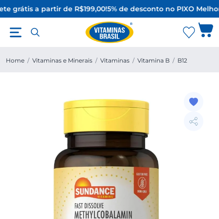
te grátis a partir de R$199,00!
5% de desconto no PIX
O Melhor
Home
/
Vitaminas e Minerais
/
Vitaminas
/
Vitamina B
/
B12