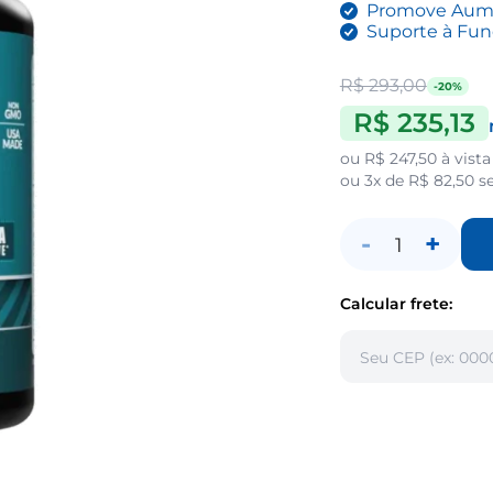
Promove Aume
Suporte à Fun
R$ 293,00
-20%
R$ 235,13
ou
R$ 247,50
à vista
ou
3x de R$ 82,50
se
-
+
1
Calcular frete: