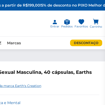
a partir de R$199,00!
5% de desconto no PIX
O Melhor da
Entrar
Pedidos
Favoritos
Carrinho
Z
Marcas
DESCONTAÇO
Sexual Masculina, 40 cápsulas, Earths
a marca Earth's Creation
ica e Mental