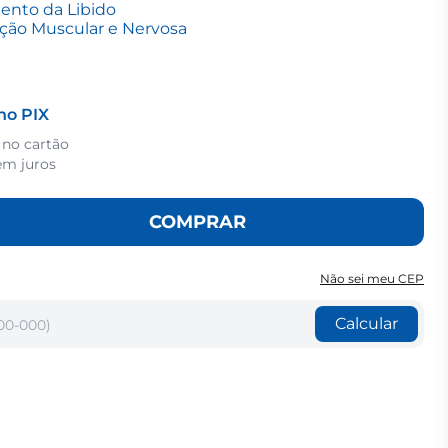
nto da Libido
ção Muscular e Nervosa
no PIX
 no cartão
m juros
COMPRAR
Não sei meu CEP
Calcular