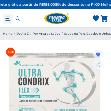
ete grátis a partir de R$199,00!
5% de desconto no PIX
O Melho
Home
/
De A à Z
/
Por Área da Saúde
/
Saúde da Pele, Cabelos e Unha
-68%