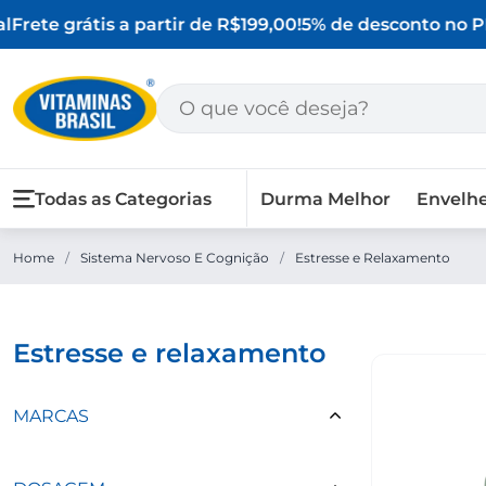
Frete grátis a partir de R$199,00!
5% de desconto no PI
Todas as Categorias
Durma Melhor
Envelh
Home
/
Sistema Nervoso E Cognição
/
Estresse e Relaxamento
estresse e relaxamento
MARCAS