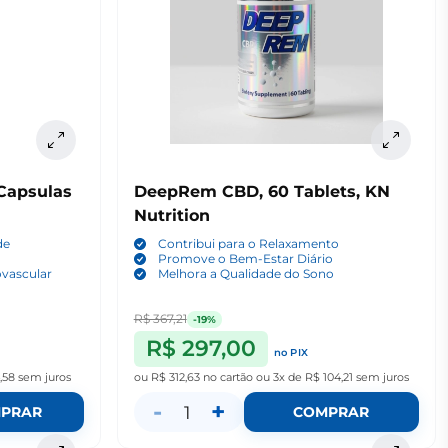
Capsulas
DeepRem CBD, 60 Tablets, KN
Nutrition
de
Contribui para o Relaxamento
Promove o Bem-Estar Diário
ovascular
Melhora a Qualidade do Sono
R$ 367,21
-19%
R$ 297,00
no PIX
,58
sem juros
ou
R$ 312,63
no cartão
ou
3x de R$ 104,21
sem juros
-
+
1
PRAR
COMPRAR