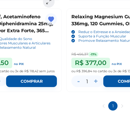
f, Acetaminofeno
Relaxing Magnesium G
iphenidramina 25mg,
336mg, 120 Gummies, O
Dor Extra Forte, 365
Reduz o Estresse e a Ansieda
Suporte à Função Muscular
os, HealthA2Z
 Qualidade do Sono
Promove Relaxamento Natur
Dores Musculares e Articulares
elaxamento Natural
R$ 456,37
-17%
,50
R$ 377,00
no PIX
no PIX
cartão
ou
3x de R$ 118,42
sem juros
ou
R$ 396,84
no cartão
ou
3x de R$ 1
+
-
+
1
COMPRAR
COM
1