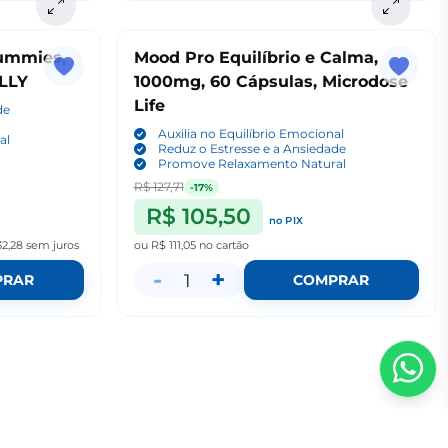
ummies,
Mood Pro Equilíbrio e Calma,
LLY
1000mg, 60 Cápsulas, Microdose
Life
de
Auxilia no Equilíbrio Emocional
al
Reduz o Estresse e a Ansiedade
Promove Relaxamento Natural
R$ 127,71
-17%
R$ 105,50
no PIX
32,28
sem juros
ou
R$ 111,05
no cartão
-
+
1
PRAR
COMPRAR