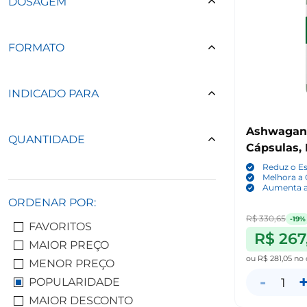
DOSAGEM
FORMATO
INDICADO PARA
Ashwagand
QUANTIDADE
Cápsulas,
Reduz o Es
Melhora a
Aumenta a 
ORDENAR POR:
R$ 330,65
-19%
FAVORITOS
R$ 267
MAIOR PREÇO
ou
R$ 281,05
no 
MENOR PREÇO
-
1
POPULARIDADE
MAIOR DESCONTO