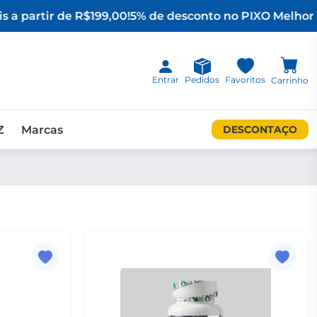
 a partir de R$199,00!
5% de desconto no PIX
O Melhor d
Entrar
Pedidos
Favoritos
Carrinho
Z
Marcas
DESCONTAÇO