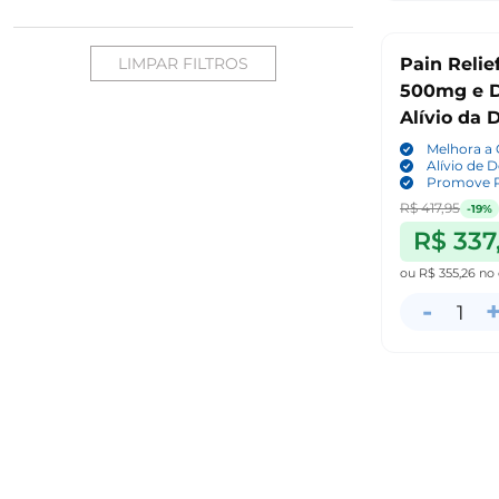
LIMPAR FILTROS
Pain Relie
500mg e D
Alívio da 
Comprimid
Melhora a
Alívio de 
Promove R
R$ 417,95
-19%
R$ 337
ou
R$ 355,26
no 
-
1