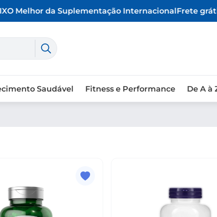
X
O Melhor da Suplementação Internacional
Frete grátis
ecimento Saudável
Fitness e Performance
De A à 