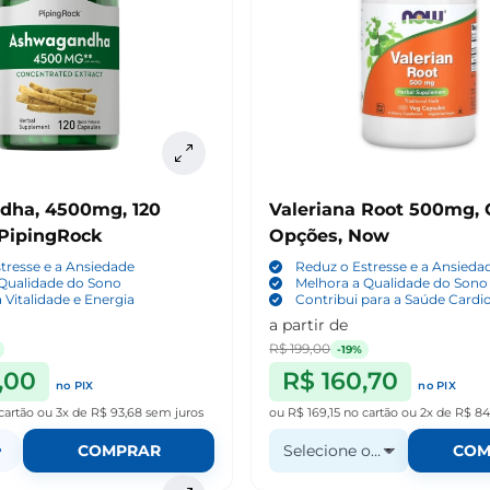
ha, 4500mg, 120
Valeriana Root 500mg, 
 PipingRock
Opções, Now
tresse e a Ansiedade
Reduz o Estresse e a Ansieda
 Qualidade do Sono
Melhora a Qualidade do Sono
Vitalidade e Energia
Contribui para a Saúde Cardi
a partir de
R$ 199,00
-19%
,00
R$ 160,70
no PIX
no PIX
cartão
ou
3x de R$ 93,68
sem juros
ou
R$ 169,15
no cartão
ou
2x de R$ 84
+
COMPRAR
Selecione o Quantidade
COM