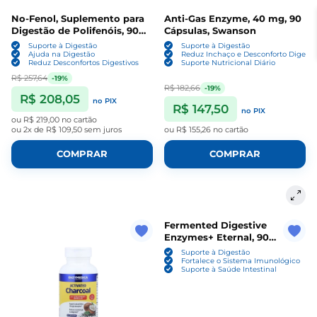
No-Fenol, Suplemento para
Anti-Gas Enzyme, 40 mg, 90
Digestão de Polifenóis, 90
Cápsulas, Swanson
Cápsulas, Houston Enzymes
Suporte à Digestão
Suporte à Digestão
Ajuda na Digestão
Reduz Inchaço e Desconforto Digesti
Reduz Desconfortos Digestivos
Suporte Nutricional Diário
R$ 257,64
-19%
R$ 182,66
-19%
R$ 208,05
no PIX
R$ 147,50
no PIX
ou
R$ 219,00
no cartão
ou
2x de R$ 109,50
sem juros
ou
R$ 155,26
no cartão
COMPRAR
COMPRAR
Fermented Digestive
Enzymes+ Eternal, 90
Cápsulas, CODEAGE
Suporte à Digestão
Fortalece o Sistema Imunológico
Suporte à Saúde Intestinal