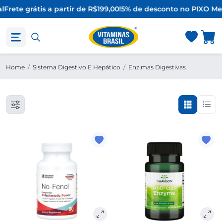
l
Frete grátis a partir de R$199,00!
5% de desconto no PIX
O Mel
Home
/
Sistema Digestivo E Hepático
/
Enzimas Digestivas