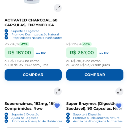
ACTIVATED CHARCOAL, 60
CAPSULAS, ENZYMEDICA
Suporte à Digestão
Promove Desintoxicação Natural
Propriedades Naturais Purificantes
R$ 226,37
R$ 295,84
-17%
-10%
R$ 187,00
R$ 267,00
no PIX
no PIX
ou
R$ 196,84
no cartão
ou
R$ 281,05
no cartão
ou
2x de R$ 98,42
sem juros
ou
3x de R$ 93,68
sem juros
COMPRAR
COMPRAR
Superenzimas, 182mg, 180
Super Enzymes (Digestão
Comprimidos, Now
Saudável), 90 Cápsulas, Now
Suporte à Digestão
Suporte à Digestão
Ajuda na Digestão
Promove o Relaxamento Natural
Promove a Absorção de Nutrientes
Auxilia na Absorção de Nutrientes