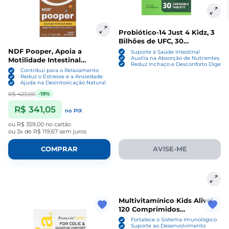
Probiótico-14 Just 4 Kidz, 3
Bilhões de UFC, 30
Comprimidos Mastigáveis,
NDF Pooper, Apoia a
Suporte à Saúde Intestinal
Nature's Truth
Auxilia na Absorção de Nutrientes
Motilidade Intestinal
Reduz Inchaço e Desconforto Digesti
Saudável, 59ml Sabor Manga,
Contribui para o Relaxamento
Bioray
Reduz o Estresse e a Ansiedade
Ajuda na Desintoxicação Natural
R$ 423,00
-19%
R$ 341,05
no PIX
ou
R$ 359,00
no cartão
ou
3x de R$ 119,67
sem juros
COMPRAR
AVISE-ME
Multivitamínico Kids Alive!
120 Comprimidos
Mastigáveis Sabor Laranja e
Fortalece o Sistema Imunológico
Frutas Vermelhas, Nature's
Suporte ao Desenvolvimento