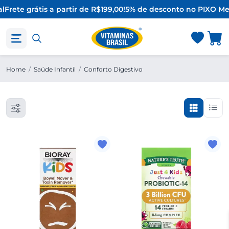
l
Frete grátis a partir de R$199,00!
5% de desconto no PIX
O Mel
Home
/
Saúde Infantil
/
Conforto Digestivo