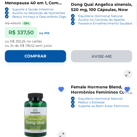
Menopausa 40 em 1, Com
Dong Quai Angelica sinensis,
probióticos, DIM, Vitex,
520 mg, 100 Cápsulas, Now
Suporte à Saúde Intestinal
Dong Quai, Trevo vermelho
Auxilia na Absorção de Nutrientes
Equilíbrio Hormonal Natural
Reduz Inchaço e Desconforto Digestivo
e Vitaminas, 120 Cápsulas, To
Auxilia no Controle do Apetite
R$ 418,09
-19%
Favorece Envelhecimento Saudável
R$ 337,50
no PIX
ou
R$ 355,26
no cartão
ou
3x de R$ 118,42
sem juros
COMPRAR
AVISE-ME
Female Hormone Blend,
Hormônios Femininos Com
Cimicifuga, Dong Quai e Flor
Equilíbrio Hormonal Natural
da Paixão, 100 Cápsulas,
Reduz o Estresse
Suporte ao Bem-Estar Feminino
Solaray