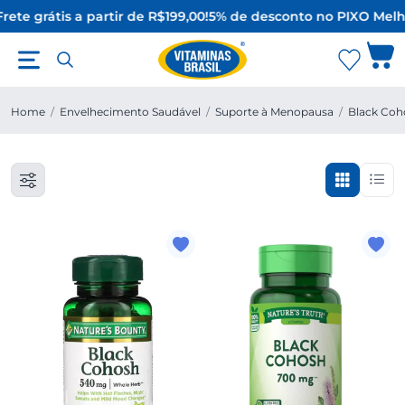
rete grátis a partir de R$199,00!
5% de desconto no PIX
O Melh
Home
/
Envelhecimento Saudável
/
Suporte à Menopausa
/
Black Coh