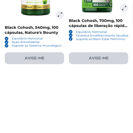
Black Cohosh, 700mg, 100
cápsulas de liberação rápida,
Black Cohosh, 540mg, 100
Nature's Truth
cápsulas, Nature's Bounty
Equilíbrio Hormonal
Favorece Envelhecimento Saudável
Equilíbrio Hormonal
Suporte ao Bem-Estar Feminino
Ação Antioxidante
Suporte ao Sistema Imunológico
AVISE-ME
AVISE-ME