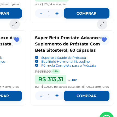
1,88
sem juros
ou
R$ 127,04
no cartão
-
+
1
PRAR
COMPRAR
lexo de
Super Beta Prostate Advanced,
stata,
Suplemento de Próstata Com
h
Beta Sitosterol, 60 cápsulas
is
Suporte à Saúde da Próstata
gico
Equilíbrio Hormonal Masculino
Fórmula Completa para a Próstata
R$ 388,00
-19%
R$ 313,31
no PIX
,17
sem juros
ou
R$ 329,80
no cartão
ou
3x de R$ 109,93
sem juros
-
+
1
PRAR
COMPRAR