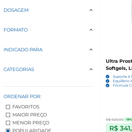
DOSAGEM
FORMATO
INDICADO PARA
Ultra Pros
Softgels, 
CATEGORIAS
Suporte à 
Equilíbrio
Fórmula C
ORDENAR POR:
FAVORITOS
MAIOR PREÇO
R$ 423,00
-19%
MENOR PREÇO
R$ 341
POPULARIDADE