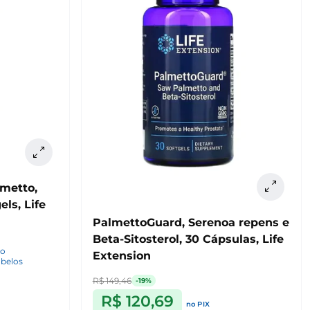
metto,
els, Life
PalmettoGuard, Serenoa repens e
Beta-Sitosterol, 30 Cápsulas, Life
no
Extension
abelos
R$ 149,46
-19%
R$ 120,69
no PIX