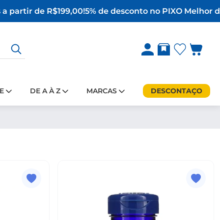
a partir de R$199,00!
5% de desconto no PIX
O Melhor da
E
DE A À Z
MARCAS
DESCONTAÇO