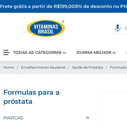
rete grátis a partir de R$199,00!
5% de desconto no PIX
O
TODAS AS CATEGORIAS
DURMA MELHOR
Home
/
Envelhecimento Saudável
/
Saúde da Próstata
/
Formulas 
formulas para a
próstata
MARCAS