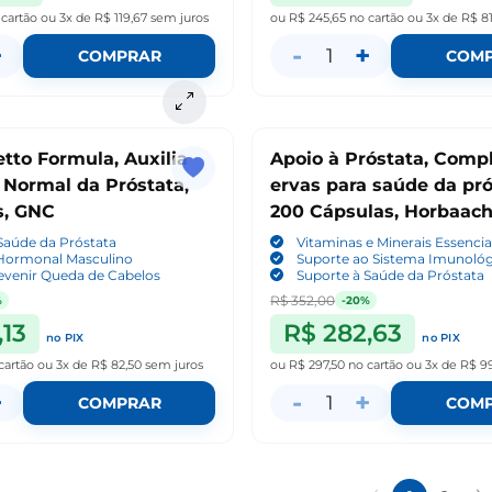
 cartão
ou
3x de R$ 119,67
sem juros
ou
R$ 245,65
no cartão
ou
3x de R$ 8
+
-
+
1
COMPRAR
COM
tto Formula, Auxilia
Apoio à Próstata, Comp
 Normal da Próstata,
ervas para saúde da pró
s, GNC
200 Cápsulas, Horbaac
Saúde da Próstata
Vitaminas e Minerais Essencia
 Hormonal Masculino
Suporte ao Sistema Imunoló
evenir Queda de Cabelos
Suporte à Saúde da Próstata
R$ 352,00
%
-20%
,13
R$ 282,63
no PIX
no PIX
cartão
ou
3x de R$ 82,50
sem juros
ou
R$ 297,50
no cartão
ou
3x de R$ 99
+
-
+
1
COMPRAR
COM