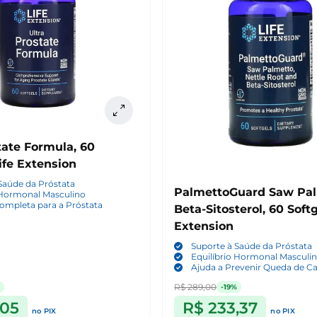
tate Formula, 60
Life Extension
Saúde da Próstata
PalmettoGuard Saw Pal
 Hormonal Masculino
ompleta para a Próstata
Beta-Sitosterol, 60 Softg
Extension
Suporte à Saúde da Próstata
Equilíbrio Hormonal Masculi
Ajuda a Prevenir Queda de C
R$ 289,00
-19%
,05
R$ 233,37
no PIX
no PIX