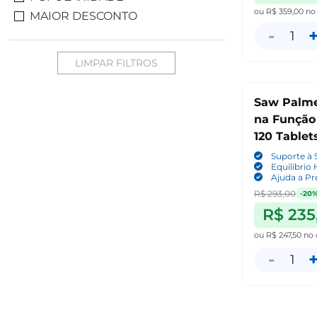
ou
R$ 359,00
no
MAIOR DESCONTO
-
1
LIMPAR FILTROS
Saw Palme
na Função
120 Tablet
Suporte à 
Equilíbrio
Ajuda a Pr
R$ 293,00
-20
R$ 235
ou
R$ 247,50
no 
-
1