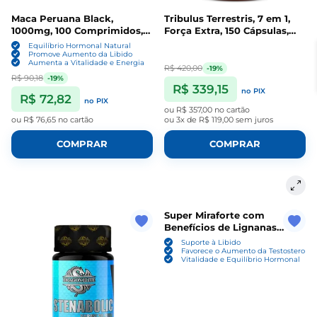
Maca Peruana Black,
Tribulus Terrestris, 7 em 1,
1000mg, 100 Comprimidos,
Força Extra, 150 Cápsulas,
NBF Nutrition
Zolotus
Equilíbrio Hormonal Natural
Promove Aumento da Libido
Aumenta a Vitalidade e Energia
R$ 420,00
-19%
R$ 90,18
-19%
R$ 339,15
no PIX
R$ 72,82
no PIX
ou
R$ 357,00
no cartão
ou
R$ 76,65
no cartão
ou
3x de R$ 119,00
sem juros
COMPRAR
COMPRAR
Super Miraforte com
Benefícios de Lignanas
Padronizadas, 120 Cápsulas,
Suporte à Libido
Life Extension
Favorece o Aumento da Testosterona
Vitalidade e Equilíbrio Hormonal