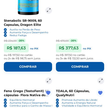
Stenabolic SR-9009, 60
Capsulas, Dragon Elite
Auxilia na Perda de Peso
Aumenta Força e Desempenho
Reduz Fadiga
R$ 234,00
R$ 470,00
-20%
-20%
R$ 187,63
R$ 377,63
no PIX
no PIX
ou
R$ 197,50
no cartão
ou
R$ 397,50
no cartão
ou
2x de R$ 98,75
sem juros
ou
3x de R$ 132,50
sem juros
COMPRAR
COMPRAR
Feno Grego (TestoFen®) 60
TDALA, 60 Cápsulas,
cápsulas- Flora Nativa do
QualyNutri
Brasil
Equilíbrio Hormonal
Promove Aumento da Libido
Aumenta Força e Desempenho
Aumenta a Energia Natural
Contribui para o Ganho de Massa Magra
Vitalidade e Equilíbrio Hormonal